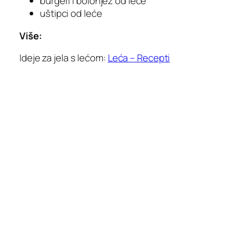
burgeri i bolonjez od leće
uštipci od leće
Više:
Ideje za jela s lećom:
Leća – Recepti