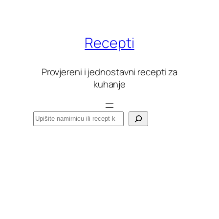
Skoči
do
sadržaja
Recepti
Provjereni i jednostavni recepti za
kuhanje
Pretraga