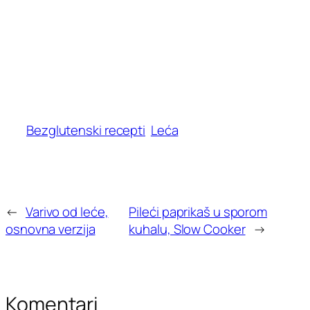
Bezglutenski recepti
Leća
←
Varivo od leće,
Pileći paprikaš u sporom
osnovna verzija
kuhalu, Slow Cooker
→
Komentari