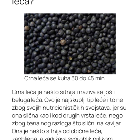
leća?
Crna leća se kuha 30 do 45 min
Crna leća je nešto sitnija i naziva se još i
beluga leća. Ovo je najskuplji tip leće i to ne
zbog svojih nutricionističkih svojstava, jer su
ona slična kao i kod drugih vrsta leće, nego
zbog banalnog razloga što slični na kavijar.
Ona je nešto sitnija od obične leće,
zaobljena, a zadržava svoj oblik prilikom