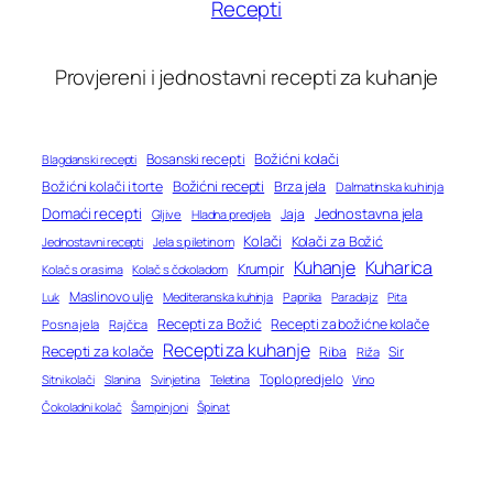
Recepti
Provjereni i jednostavni recepti za kuhanje
Bosanski recepti
Božićni kolači
Blagdanski recepti
Božićni recepti
Božićni kolači i torte
Brza jela
Dalmatinska kuhinja
Domaći recepti
Jednostavna jela
Jaja
Gljive
Hladna predjela
Kolači
Kolači za Božić
Jednostavni recepti
Jela s piletinom
Kuhanje
Kuharica
Krumpir
Kolač s orasima
Kolač s čokoladom
Maslinovo ulje
Mediteranska kuhinja
Paprika
Paradajz
Luk
Pita
Recepti za Božić
Recepti za božićne kolače
Posna jela
Rajčica
Recepti za kuhanje
Recepti za kolače
Riba
Sir
Riža
Toplo predjelo
Teletina
Vino
Sitni kolači
Slanina
Svinjetina
Čokoladni kolač
Šampinjoni
Špinat