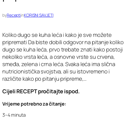
by
Recepti
in
KORISNI SAVJETI
Koliko dugo se kuha leća i kako je sve možete
pripremati Da biste dobili odgovor na pitanje koliko
dugo se kuha leća, prvo trebate znati kako postoji
nekoliko vrsta leća, a osnovne vrste su crvena,
smeđa, zelena i crna leća. Svaka leća ima slična
nutricionistička svojstva, ali su istovremeno i
različite kako po pitanju pripreme,…
Cijeli RECEPT pročitajte ispod.
Vrijeme potrebno za čitanje:
3–4 minuta