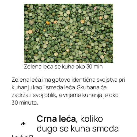
Zelena leća se kuha oko 30 min
Zelena leća ima gotovo identična svojstva pri
kuhanju kao i smeđa leća. Skuhana će
zadržati svoj oblik, a vrijeme kuhanja je oko
30 minuta.
Crna leća
, koliko
dugo se kuha smeđa