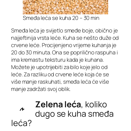
Smeđa leća se kuha 20 – 30 min
Smeđa leća je svijetlo smeđe boje, obično je
najjeftinija vrsta leće. Kuha se nešto duže od
crvene leće. Procijenjeno vrijeme kuhanja je
20 do 30 minuta. Ona se poprilično raspuha i
ima kremastu teksturu kada je kuhana.
Možete je upotrijebiti za bilo koje jelo od
leće. Za razliku od crvene leće koja će se
više manje raskuhati, smeđa leća će više
manje zadržati svoj oblik.
Zelena leća
, koliko
dugo se kuha smeđa
leća?