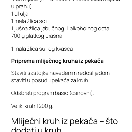
u prahu)
1 dl ulja
1 mala žlica soli
1 jušna žlica jabučnog ili alkoholnog octa
700 g glatkog brašna
1 mala žlica suhog kvasca
Priprema mliječnog kruha iz pekača
Staviti sastojke navedenim redoslijedom
staviti u posudu pekača za kruh.
Odabrati program basic (osnovni).
Veliki kruh 1200 g.
Mliječni kruh iz pekača – što
dodati u kruh