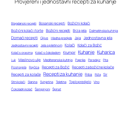
Provjereni i jednostavni recepti za kuhanje
Bosanski recepti
Božićni kolači
Blagdanski recepti
Božićni recepti
Božićni kolači i torte
Brza jela
Dalmatinska kuhinja
Domaći recepti
Jednostavna jela
Jaja
Gljive
Hladna predjela
Kolači
Kolači za Božić
Jednostavni recepti
Jela s piletinom
Kuhanje
Kuharica
Krumpir
Kolač s orasima
Kolač s čokoladom
Maslinovo ulje
Mediteranska kuhinja
Paprika
Paradajz
Luk
Pita
Recepti za Božić
Recepti za božićne kolače
Posna jela
Rajčica
Recepti za kuhanje
Recepti za kolače
Riba
Sir
Riža
Toplo predjelo
Teletina
Vino
Sitni kolači
Slanina
Svinjetina
Čokoladni kolač
Šampinjoni
Špinat