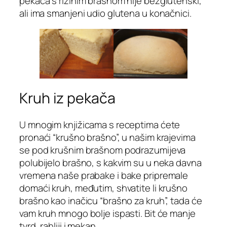
pekača s rižinim brašnom nije bezglutenski,
ali ima smanjeni udio glutena u konačnici.
Kruh iz pekača
U mnogim knjižicama s receptima ćete
pronaći “krušno brašno”, u našim krajevima
se pod krušnim brašnom podrazumijeva
polubijelo brašno, s kakvim su u neka davna
vremena naše prabake i bake pripremale
domaći kruh, međutim, shvatite li krušno
brašno kao inačicu “brašno za kruh”, tada će
vam kruh mnogo bolje ispasti. Bit će manje
tvrd, rahliji i mekan.