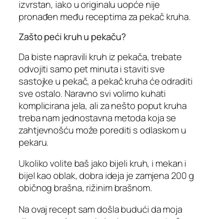
izvrstan, iako u originalu uopće nije
pronađen među receptima za pekač kruha.
Zašto peći kruh u pekaču?
Da biste napravili kruh iz pekača, trebate
odvojiti samo pet minuta i staviti sve
sastojke u pekač, a pekač kruha će odraditi
sve ostalo. Naravno svi volimo kuhati
komplicirana jela, ali za nešto poput kruha
treba nam jednostavna metoda koja se
zahtjevnošću može porediti s odlaskom u
pekaru.
Ukoliko volite baš jako bijeli kruh, i mekan i
bijel kao oblak, dobra ideja je zamjena 200 g
običnog brašna, rižinim brašnom.
Na ovaj recept sam došla budući da moja