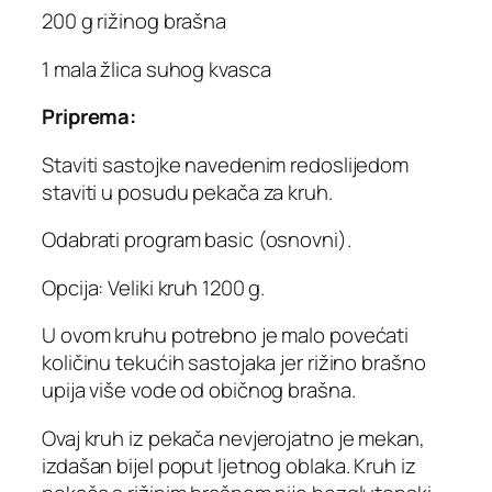
200 g rižinog brašna
1 mala žlica suhog kvasca
Priprema:
Staviti sastojke navedenim redoslijedom
staviti u posudu pekača za kruh.
Odabrati program basic (osnovni).
Opcija: Veliki kruh 1200 g.
U ovom kruhu potrebno je malo povećati
količinu tekućih sastojaka jer rižino brašno
upija više vode od običnog brašna.
Ovaj kruh iz pekača nevjerojatno je mekan,
izdašan bijel poput ljetnog oblaka. Kruh iz