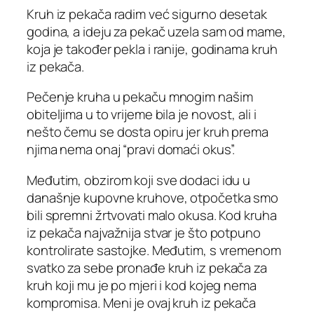
Kruh iz pekača radim već sigurno desetak
godina, a ideju za pekač uzela sam od mame,
koja je također pekla i ranije, godinama kruh
iz pekača.
Pečenje kruha u pekaču mnogim našim
obiteljima u to vrijeme bila je novost, ali i
nešto čemu se dosta opiru jer kruh prema
njima nema onaj “pravi domaći okus”.
Međutim, obzirom koji sve dodaci idu u
današnje kupovne kruhove, otpočetka smo
bili spremni žrtvovati malo okusa. Kod kruha
iz pekača najvažnija stvar je što potpuno
kontrolirate sastojke. Međutim, s vremenom
svatko za sebe pronađe kruh iz pekača za
kruh koji mu je po mjeri i kod kojeg nema
kompromisa. Meni je ovaj kruh iz pekača