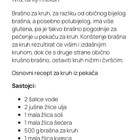
Brašno za kruh, za razliku od običnog bijelog
brašna, a posebno polubijelog, ima više
glutena, pa je takvo brašno pogodnije za
pečenje u pekaču za kruh. Korištenje brašna
za kruh rezultirat će višim i izdašnijim
kruhom, dok će s druge strane obično
krušno brašno, ostaviti kruh nižim i čvršćim.
Osnovni recept za kruh iz pekača
Sastojci:
2 šalice vode
2 jušne žlice ulja
1 mala žlica soli
1 mala žlica šećera
500 g brašna za kruh
1 mala žlica kvasca