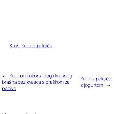
Kruh
Kruh iz pekača
←
Kruh od kukuruznog i krušnog
Kruh iz pekača
brašna bez kvasca s praškom za
s jogurtom
→
pecivo