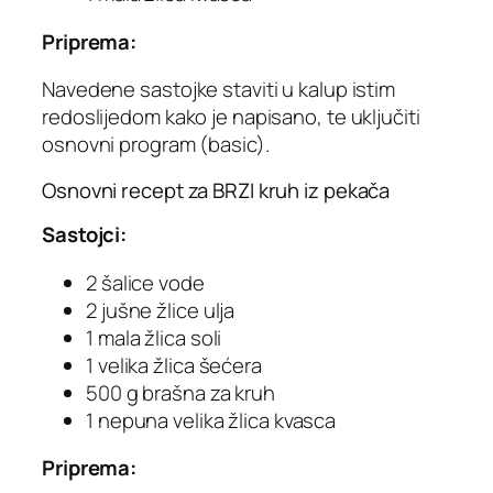
Priprema:
Navedene sastojke staviti u kalup istim
redoslijedom kako je napisano, te uključiti
osnovni program (basic).
Osnovni recept za BRZI kruh iz pekača
Sastojci:
2 šalice vode
2 jušne žlice ulja
1 mala žlica soli
1 velika žlica šećera
500 g brašna za kruh
1 nepuna velika žlica kvasca
Priprema: