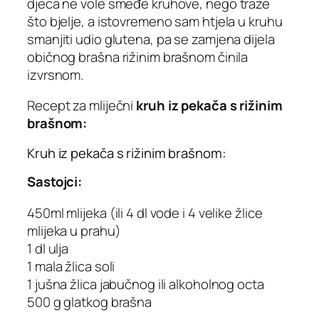
djeca ne vole smeđe kruhove, nego traže
što bjelje, a istovremeno sam htjela u kruhu
smanjiti udio glutena, pa se zamjena dijela
običnog brašna rižinim brašnom činila
izvrsnom.
Recept za mliječni
kruh iz pekača s rižinim
brašnom:
Kruh iz pekača s rižinim brašnom:
Sastojci:
450ml mlijeka (ili 4 dl vode i 4 velike žlice
mlijeka u prahu)
1 dl ulja
1 mala žlica soli
1 jušna žlica jabučnog ili alkoholnog octa
500 g glatkog brašna