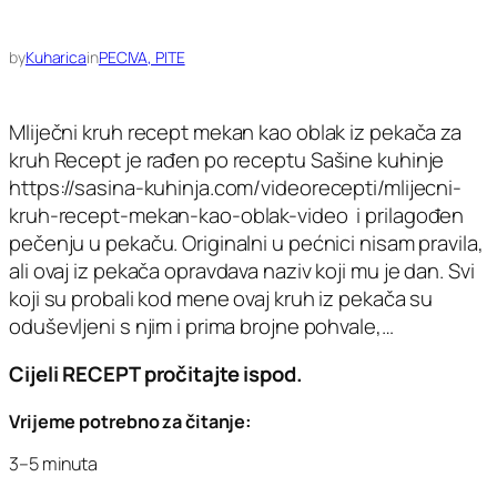
by
Kuharica
in
PECIVA, PITE
Mliječni kruh recept mekan kao oblak iz pekača za
kruh Recept je rađen po receptu Sašine kuhinje
https://sasina-kuhinja.com/videorecepti/mlijecni-
kruh-recept-mekan-kao-oblak-video i prilagođen
pečenju u pekaču. Originalni u pećnici nisam pravila,
ali ovaj iz pekača opravdava naziv koji mu je dan. Svi
koji su probali kod mene ovaj kruh iz pekača su
oduševljeni s njim i prima brojne pohvale,…
Cijeli RECEPT pročitajte ispod.
Vrijeme potrebno za čitanje:
3–5 minuta