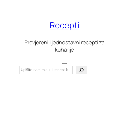
Skoči
do
sadržaja
Recepti
Provjereni i jednostavni recepti za
kuhanje
Pretraga