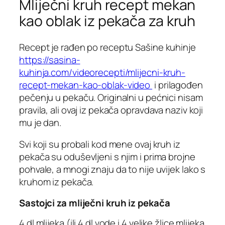
Mliječni kruh recept mekan
kao oblak iz pekača za kruh
Recept je rađen po receptu Sašine kuhinje
https://sasina-
kuhinja.com/videorecepti/mlijecni-kruh-
recept-mekan-kao-oblak-video
i prilagođen
pečenju u pekaču. Originalni u pećnici nisam
pravila, ali ovaj iz pekača opravdava naziv koji
mu je dan.
Svi koji su probali kod mene ovaj kruh iz
pekača su oduševljeni s njim i prima brojne
pohvale, a mnogi znaju da to nije uvijek lako s
kruhom iz pekača.
Sastojci za mliječni kruh iz pekača
4 dl mlijeka (ili 4 dl vode i 4 velike žlice mlijeka