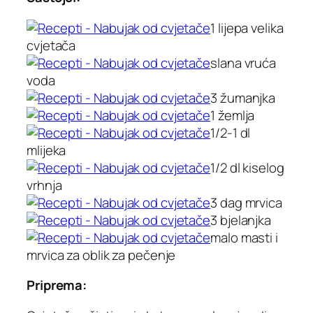
1 lijepa velika
cvjetača
slana vruća
voda
3 žumanjka
1 žemlja
1/2-1 dl
mlijeka
1/2 dl kiselog
vrhnja
3 dag mrvica
3 bjelanjka
malo masti i
mrvica za oblik za pečenje
Priprema: