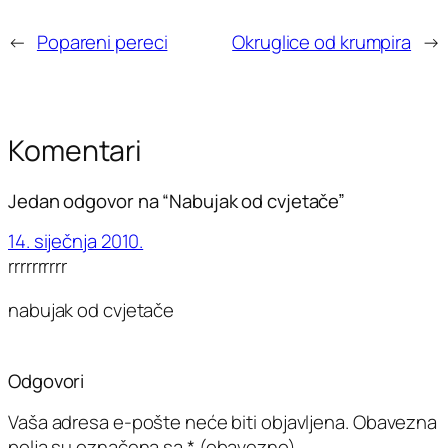
←
Popareni pereci
Okruglice od krumpira
→
Komentari
Jedan odgovor na “Nabujak od cvjetače”
14. siječnja 2010.
rrrrrrrrrr
nabujak od cvjetače
Odgovori
Vaša adresa e-pošte neće biti objavljena.
Obavezna
polja su označena sa
* (obavezno)