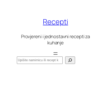
Skoči
do
sadržaja
Recepti
Provjereni i jednostavni recepti za
kuhanje
Pretraga