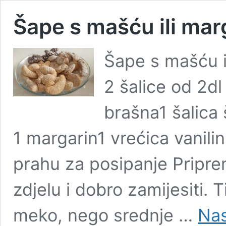
Šape s mašću ili ma
Šape s mašću i
2 šalice od 2dl
brašna1 šalica 
1 margarin1 vrećica vanilin
prahu za posipanje Pripre
zdjelu i dobro zamijesiti. T
meko, nego srednje …
Nas