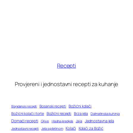
Recepti
Provjereni i jednostavni recepti za kuhanje
Bosanski recepti
Božićni kolači
Blagdanski recepti
Božićni recepti
Božićni kolači i torte
Brza jela
Dalmatinska kuhinja
Domaći recepti
Jednostavna jela
Jaja
Gljive
Hladna predjela
Kolači
Kolači za Božić
Jednostavni recepti
Jela s piletinom