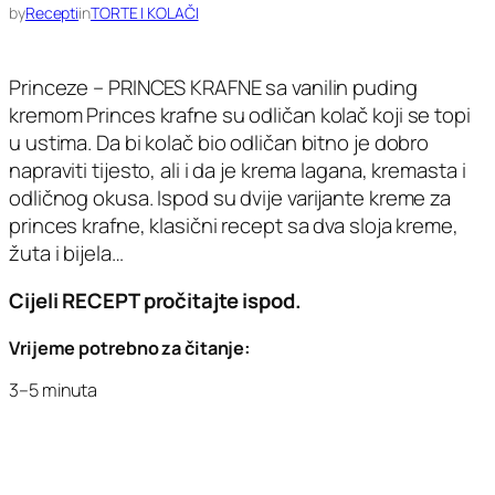
by
Recepti
in
TORTE I KOLAČI
Princeze – PRINCES KRAFNE sa vanilin puding
kremom Princes krafne su odličan kolač koji se topi
u ustima. Da bi kolač bio odličan bitno je dobro
napraviti tijesto, ali i da je krema lagana, kremasta i
odličnog okusa. Ispod su dvije varijante kreme za
princes krafne, klasični recept sa dva sloja kreme,
žuta i bijela…
Cijeli RECEPT pročitajte ispod.
Vrijeme potrebno za čitanje:
3–5 minuta