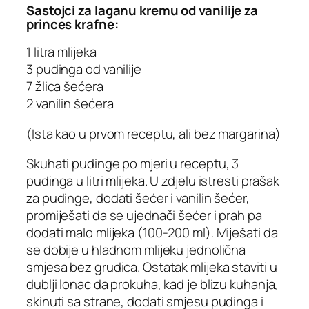
Sastojci za laganu kremu od vanilije za
princes krafne:
1 litra mlijeka
3 pudinga od vanilije
7 žlica šećera
2 vanilin šećera
(Ista kao u prvom receptu, ali bez margarina)
Skuhati pudinge po mjeri u receptu, 3
pudinga u litri mlijeka. U zdjelu istresti prašak
za pudinge, dodati šećer i vanilin šećer,
promiješati da se ujednači šećer i prah pa
dodati malo mlijeka (100-200 ml). Miješati da
se dobije u hladnom mlijeku jednolična
smjesa bez grudica. Ostatak mlijeka staviti u
dublji lonac da prokuha, kad je blizu kuhanja,
skinuti sa strane, dodati smjesu pudinga i