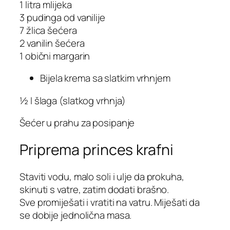
1 litra mlijeka
3 pudinga od vanilije
7 žlica šećera
2 vanilin šećera
1 obični margarin
Bijela krema sa slatkim vrhnjem
½ l šlaga (slatkog vrhnja)
Šećer u prahu za posipanje
Priprema princes krafni
Staviti vodu, malo soli i ulje da prokuha,
skinuti s vatre, zatim dodati brašno.
Sve promiješati i vratiti na vatru. Miješati da
se dobije jednolična masa.