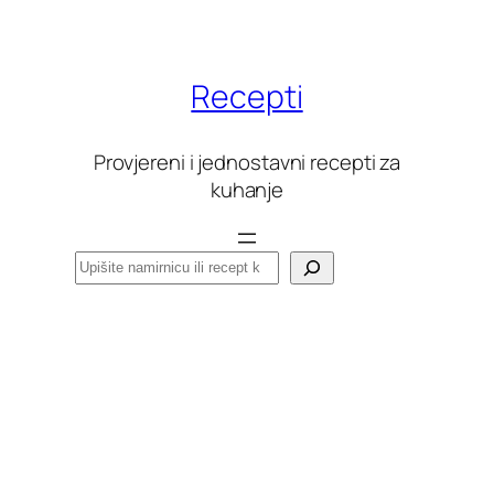
Skoči
do
sadržaja
Recepti
Provjereni i jednostavni recepti za
kuhanje
Pretraga