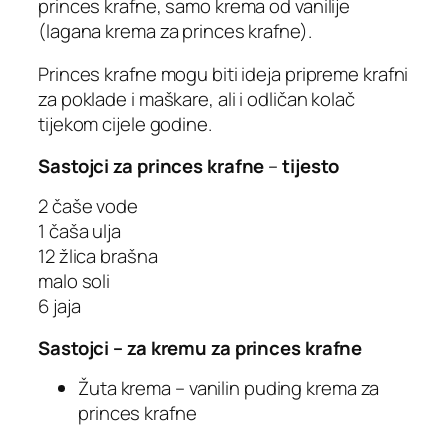
princes krafne, samo krema od vanilije
(lagana krema za princes krafne).
Princes krafne mogu biti ideja pripreme krafni
za poklade i maškare, ali i odličan kolač
tijekom cijele godine.
Sastojci za princes krafne
–
tijesto
2 čaše vode
1 čaša ulja
12 žlica brašna
malo soli
6 jaja
Sastojci – za kremu za princes krafne
Žuta krema – vanilin puding krema za
princes krafne